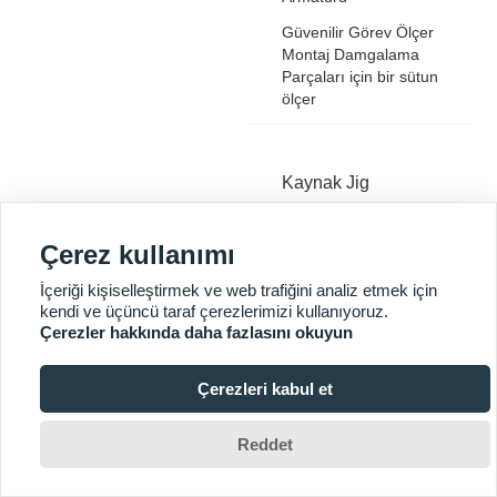
Güvenilir Görev Ölçer
Montaj Damgalama
Parçaları için bir sütun
ölçer
Kaynak Jig
Çerez kullanımı
KT-Mission Robot
kaynak mastarı
İçeriği kişiselleştirmek ve web trafiğini analiz etmek için
kendi ve üçüncü taraf çerezlerimizi kullanıyoruz.
KT-Mission Robot
Çerezler hakkında daha fazlasını okuyun
kaynak mastarı
müşteri ihtiyaçlarına
göre özelleştirilebilir
Çerezleri kabul et
Arka Kuyruk tahtası

Jig
Reddet
Sol/Sağ Göstergesi,
Otomotiv için Standart