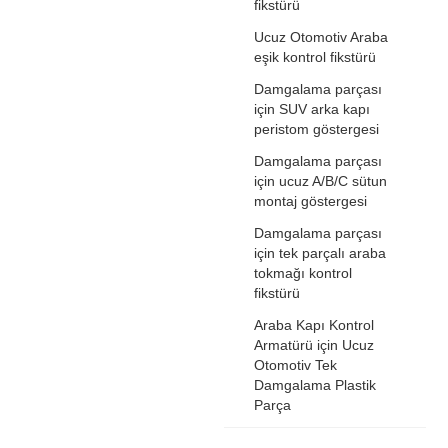
fikstürü
Ucuz Otomotiv Araba
eşik kontrol fikstürü
Damgalama parçası
için SUV arka kapı
peristom göstergesi
Damgalama parçası
için ucuz A/B/C sütun
montaj göstergesi
Damgalama parçası
için tek parçalı araba
tokmağı kontrol
fikstürü
Araba Kapı Kontrol
Armatürü için Ucuz
Otomotiv Tek
Damgalama Plastik
Parça