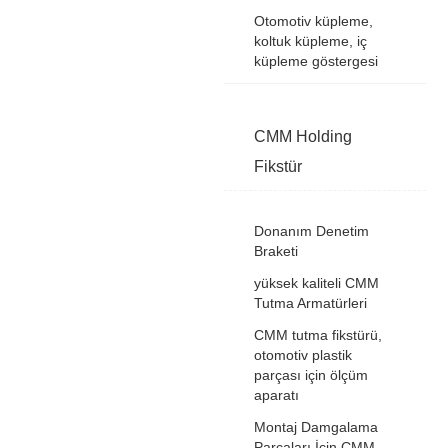
Otomotiv küpleme,
koltuk küpleme, iç
küpleme göstergesi
CMM Holding
Fikstür
Donanım Denetim
Braketi
yüksek kaliteli CMM
Tutma Armatürleri
CMM tutma fikstürü,
otomotiv plastik
parçası için ölçüm
aparatı
Montaj Damgalama
Parçaları İçin CMM