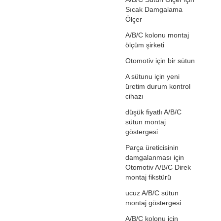
Sıcak Damgalama
Ölçer
A/B/C kolonu montaj
ölçüm şirketi
Otomotiv için bir sütun
A sütunu için yeni
üretim durum kontrol
cihazı
düşük fiyatlı A/B/C
sütun montaj
göstergesi
Parça üreticisinin
damgalanması için
Otomotiv A/B/C Direk
montaj fikstürü
ucuz A/B/C sütun
montaj göstergesi
A/B/C kolonu için