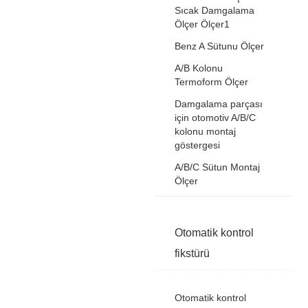
Sıcak Damgalama
Ölçer Ölçer1
Benz A Sütunu Ölçer
A/B Kolonu
Termoform Ölçer
Damgalama parçası
için otomotiv A/B/C
kolonu montaj
göstergesi
A/B/C Sütun Montaj
Ölçer
Otomatik kontrol
fikstürü
Otomatik kontrol