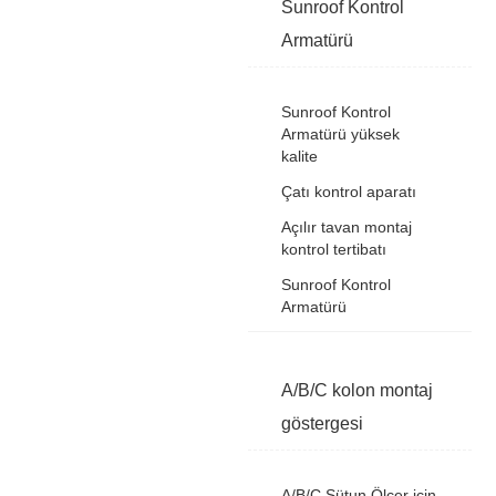
Sunroof Kontrol
Armatürü
Sunroof Kontrol
Armatürü yüksek
kalite
Çatı kontrol aparatı
Açılır tavan montaj
kontrol tertibatı
Sunroof Kontrol
Armatürü
A/B/C kolon montaj
göstergesi
A/B/C Sütun Ölçer için