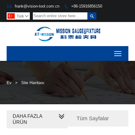

frank@vision-tool.com.cn
+86-15916856150


Türk

Toggl
Ev
>
Site Haritası
DAHA FAZLA
Tüm Sayfalar
ÜRÜN