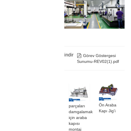
indir

Görev Göstergesi
Sunumu-REV02(1).pdf
Ön Araba
parçaları
Kapı Jig'i
damgalamak
için araba
kapısı
montaj