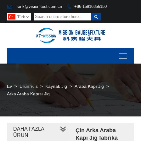

frank@vision-tool.com.cn
+86-15916856150


Türk

Toggl
Ev
>
Ürün:% s
>
Kaynak Jig
>
Araba Kapı Jig
>
Arka Araba Kapısı Jig
DAHA FAZLA
Çin Arka Araba
ÜRÜN
Kapı Jig fabrika