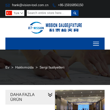

frank@vision-tool.com.cn
+86-15916856150


Türk

Toggl
Ev
>
Hakkımızda
>
Sergi faaliyetleri
DAHA FAZLA
ÜRÜN