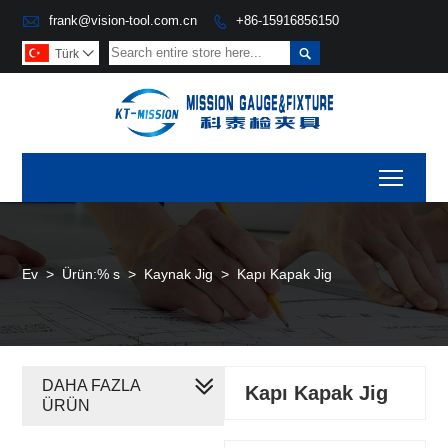

frank@vision-tool.com.cn
+86-15916856150


Türk

Toggl
Ev
>
Ürün:% s
>
Kaynak Jig
>
Kapı Kapak Jig
DAHA FAZLA
Kapı Kapak Jig
ÜRÜN