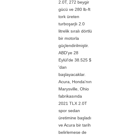
2.0T, 272 beygir
gücü ve 280 lb-ft
tork üreten
turboşarjlı 2.0
litrelik sıralı dörtlü
bir motorla
güçlendirilmiştir.
ABD'ye 28
Eylül'de 38.525 $
'dan
başlayacaklar.
Acura, Honda'nın
Marysville, Ohio
fabrikasında
2021 TLX 2.0T
spor sedan
üretimine başladı
ve Acura bir tarih
belirlemese de