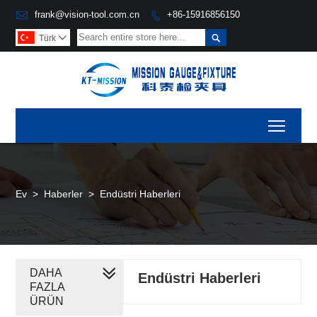

frank@vision-tool.com.cn
+86-15916856150


Türk

Toggl
Ev
>
Haberler
>
Endüstri Haberleri
DAHA
Endüstri Haberleri
FAZLA
ÜRÜN