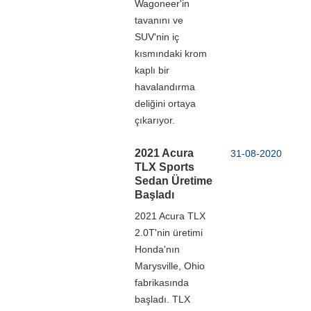
Wagoneer'in
tavanını ve
SUV'nin iç
kısmındaki krom
kaplı bir
havalandırma
deliğini ortaya
çıkarıyor.
2021 Acura
31-08-2020
TLX Sports
Sedan Üretime
Başladı
2021 Acura TLX
2.0T'nin üretimi
Honda'nın
Marysville, Ohio
fabrikasında
başladı. TLX