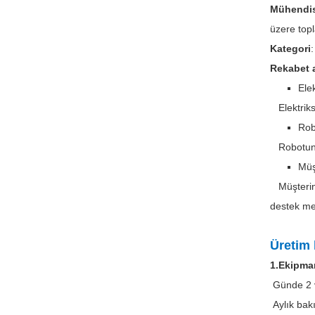
Mühendis
üzere top
Kategori
Rekabet a
Elek
Elektriks
Rob
Robotun ç
Müş
Müşterinin
destek me
Üretim 
1.Ekipman
Günde 2 v
Aylık bak