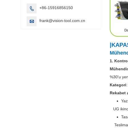
+86-15916856150

frank@vision-tool.com.cn

|KAPA
Mühend
1. Kontro
Mühendis
%30'u yeni
Kategori
Rekabet a
Yaz
UG ikincil
Tas
Teslimat s