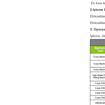
En kısa l
2.İşleme
Eloksalda
Eloksalda
3. Opera
İşleme, ö