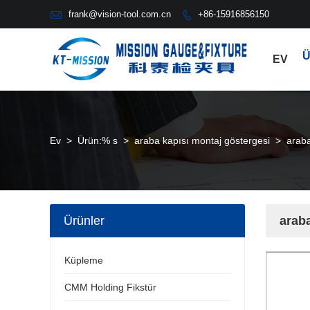

frank@vision-tool.com.cn
+86-15916856150

Ü
EV
Ev
>
Ürün:% s
>
araba kapısı montaj göstergesi
>
araba
Ürünler
araba
Küpleme
CMM Holding Fikstür