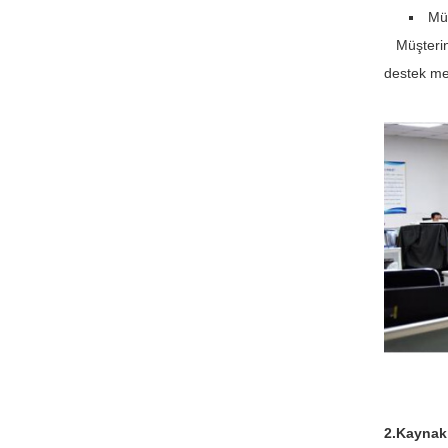
Müş
Müşterinin
destek me
2.Kayna