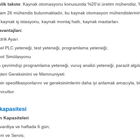
lik takımı
: Kaynak otomasyonu konusunda %20'si üretim mühendisi, %1
lam 26 mühendis bulunmaktadır, bu kaynak otomasyon mühendislerinin %51
: kaynak iş istasyonu, kaynak montaj hattı, kaynak mastarları.
vantajları:
trik Ayarı
el PLC yeteneği, test yeteneği, programlama yeteneği;
ot Simülasyonu
evrimdışı programlama yeteneği, vuruş analizi yeteneği, parazit algı
teri Gereksinimi ve Memnuniyeti
 spesifikasyonlarını ve gereksinimlerini daha iyi anlamak amacıyla, bü
vcuttur.
kapasitesi
 Kapasiteleri
ardiya ve haftada 6 gün;
ım ve Servis;