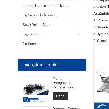
otomobil zemin kontrol fikstürü
ana özellik
Aşağıdaki
Jig Sistemi İş İstasyonu
1. Çok iyi
Sıcak Yaldız Ölçer
2.Garantili
+
3.Uygun fi
Kaynak Jig
4.Yüksek ü
Jig Kesme
Öne Çıkan Ürünler
Montaj
Damgalama
Parçaları İçin
Ölçer
Daha
Donanım Denetim