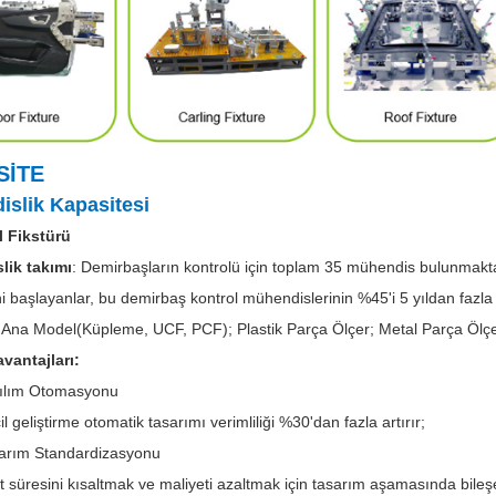
SİTE
islik Kapasitesi
l Fikstürü
lik takımı
: Demirbaşların kontrolü için toplam 35 mühendis bulunmakt
 başlayanlar, bu demirbaş kontrol mühendislerinin %45'i 5 yıldan fazla i
: Ana Model(Küpleme, UCF, PCF); Plastik Parça Ölçer; Metal Parça Ölçe
vantajları:
ılım Otomasyonu
 geliştirme otomatik tasarımı verimliliği %30'dan fazla artırır;
arım Standardizasyonu
üresini kısaltmak ve maliyeti azaltmak için tasarım aşamasında bileşenl