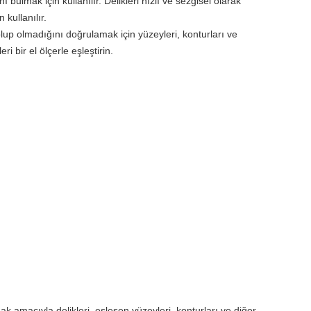
ı bulmak için kullanılır. Delikleri hızlı ve sezgisel olarak
 kullanılır.
 olup olmadığını doğrulamak için yüzeyleri, konturları ve
eri bir el ölçerle eşleştirin.
ak amacıyla delikleri, eşleşen yüzeyleri, konturları ve diğer