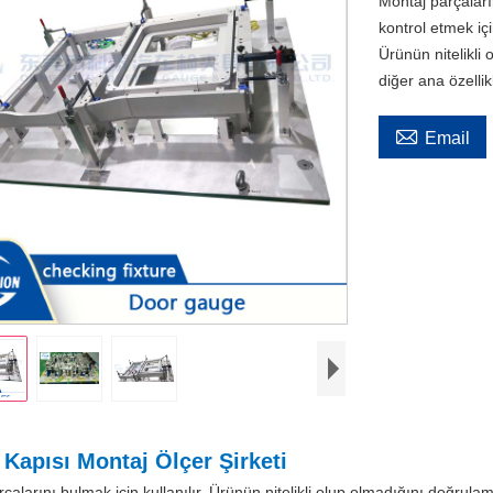
Montaj parçaların
kontrol etmek için
Ürünün nitelikli
diğer ana özellikl

Email
 Kapısı Montaj Ölçer Şirketi
çalarını bulmak için kullanılır. Ürünün nitelikli olup olmadığını doğrulam