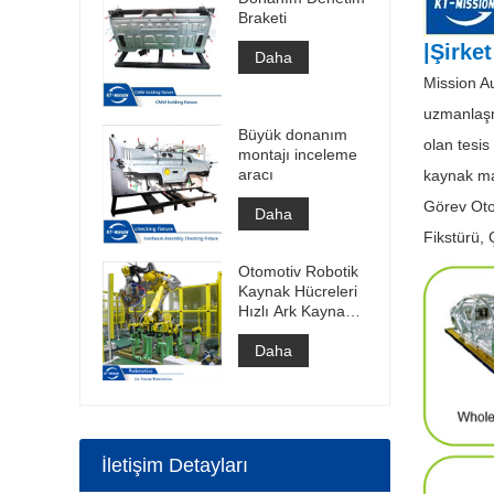
Braketi
|Şirket
Daha
Mission A
uzmanlaşm
Büyük donanım
olan tesis
montajı inceleme
aracı
kaynak mas
Görev Oto
Daha
Fikstürü, 
Otomotiv Robotik
Kaynak Hücreleri
Hızlı Ark Kaynak
Hücresi Punta
Kaynak Hücresi
Daha
İnşaatı
İletişim Detayları