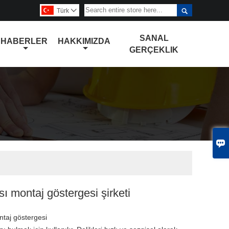

Türk

SANAL
HABERLER
HAKKIMIZDA
GERÇEKLIK

sı montaj göstergesi şirketi
ntaj göstergesi