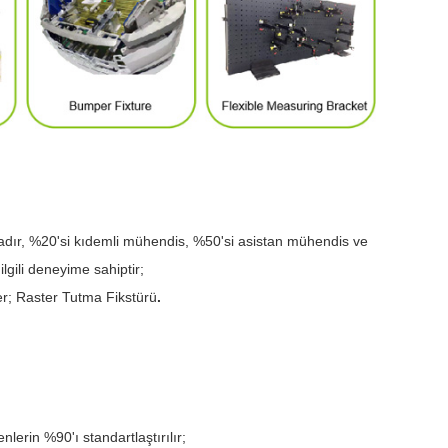
adır, %20'si kıdemli mühendis, %50'si asistan mühendis ve
lgili deneyime sahiptir;
r; Raster Tutma Fikstürü
.
erin %90'ı standartlaştırılır;