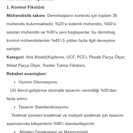
1. Kontrol Fikstürü
Mühendislik takımı
: Demirbaşların kontrolü için toplam 35
mühendis bulunmaktadır, %20'si kıdemli mühendis, %50'si
asistan mühendis ve %30'u yeni başlayanlar, bu demirbaş
kontrol mühendislerinin %45'i 5 yıldan fazla ilgili deneyime
sahiptir;
Kategori
: Ana Model(Küpleme, UCF, PCF); Plastik Parça Ölçer;
Metal Parça Ölçer; Raster Tutma Fikstürü
.
Rekabet avantajları:
Yazılım Otomasyonu
UG ikincil geliştirme otomatik tasarımı verimliliği %30'dan
fazla artırır;
Tasarım Standardizasyonu
Teslimat süresini kısaltmak ve maliyeti azaltmak için tasarım
aşamasında bileşenlerin %90'ı standartlaştırılır;
Müşteri Gereksinimi ve Memnuniyeti