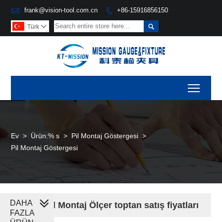

frank@vision-tool.com.cn
+86-15916856150


Türk

Toggl
Ev
>
Ürün:% s
>
Pil Montaj Göstergesi
>
Pil Montaj Göstergesi
DAHA
Ucuz Pil Montaj Ölçer toptan satış fiyatları
FAZLA