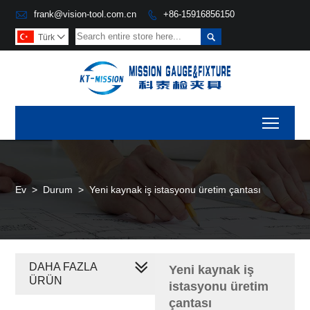

frank@vision-tool.com.cn
+86-15916856150


Türk

Toggl
Ev
>
Durum
>
Yeni kaynak iş istasyonu üretim çantası
DAHA FAZLA
Yeni kaynak iş
ÜRÜN
istasyonu üretim
çantası