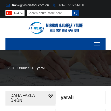

frank@vision-tool.com.cn
+86-15916856150


Türk

Toggl
Ev
>
Ürünler
>
yaralı
DAHA FAZLA
yaralı
ÜRÜN