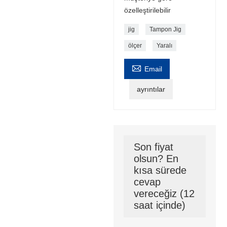
özelleştirilebilir
jig
Tampon Jig
ölçer
Yaralı

Email
ayrıntılar
Son fiyat
olsun? En
kısa sürede
cevap
vereceğiz (12
saat içinde)