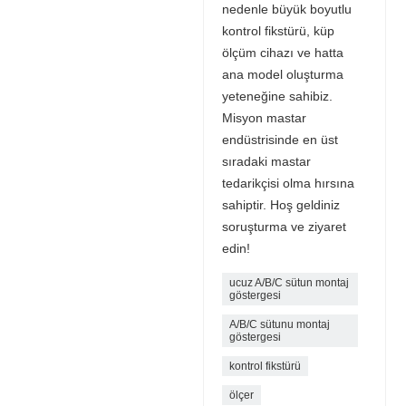
nedenle büyük boyutlu
kontrol fikstürü, küp
ölçüm cihazı ve hatta
ana model oluşturma
yeteneğine sahibiz.
Misyon mastar
endüstrisinde en üst
sıradaki mastar
tedarikçisi olma hırsına
sahiptir. Hoş geldiniz
soruşturma ve ziyaret
edin!
ucuz A/B/C sütun montaj
göstergesi
A/B/C sütunu montaj
göstergesi
kontrol fikstürü
ölçer