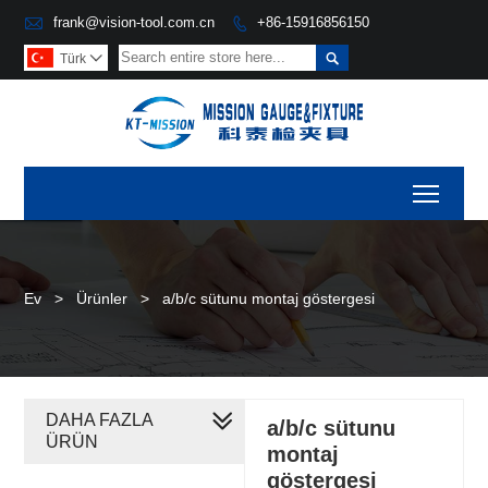

frank@vision-tool.com.cn
+86-15916856150


Türk

Toggl
Ev
>
Ürünler
>
a/b/c sütunu montaj göstergesi
DAHA FAZLA
a/b/c sütunu
ÜRÜN
montaj
göstergesi