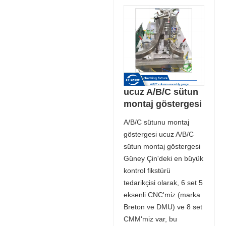
ucuz A/B/C sütun
montaj göstergesi
A/B/C sütunu montaj
göstergesi ucuz A/B/C
sütun montaj göstergesi
Güney Çin'deki en büyük
kontrol fikstürü
tedarikçisi olarak, 6 set 5
eksenli CNC'miz (marka
Breton ve DMU) ve 8 set
CMM'miz var, bu