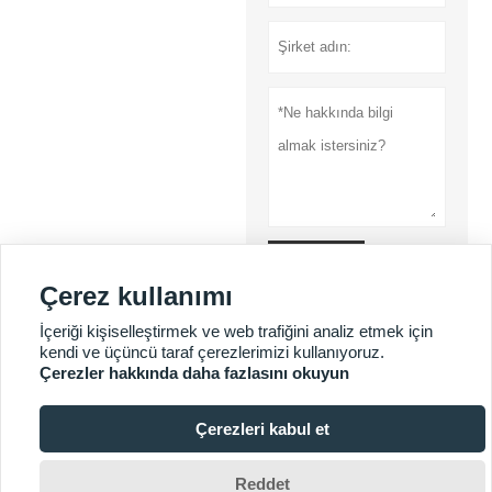
Gönder
Çerez kullanımı
Gizlilik Politikası
İçeriği kişiselleştirmek ve web trafiğini analiz etmek için
kendi ve üçüncü taraf çerezlerimizi kullanıyoruz.
Çerezler hakkında daha fazlasını okuyun
DAHA FAZLA HIZMET
Çerezleri kabul et







Reddet