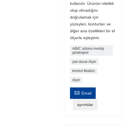
kullanılır. Ürünün nitelikli
olup olmadığını
doğrulamak için
yüzeyleri, konturları ve
diğer ana özellikleri bir el
ölçerle eşleştirin.
A/B/C sütunu montaj
göstergesi
yan duvar ölçer
kontrol fikstürü
ölçer

Email
ayrıntılar