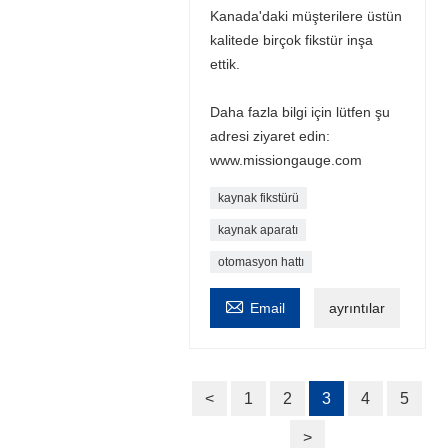
Kanada'daki müşterilere üstün
kalitede birçok fikstür inşa
ettik.
Daha fazla bilgi için lütfen şu
adresi ziyaret edin:
www.missiongauge.com
kaynak fikstürü
kaynak aparatı
otomasyon hattı

Email
ayrıntılar
<
1
2
3
4
5
>