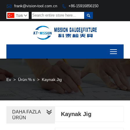

frank@vision-tool.com.cn
+86-15916856150


Türk

Toggl
Ev
>
Ürün:% s
>
Kaynak Jig
DAHA FAZLA
Kaynak Jig
ÜRÜN