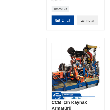
Times Gut

Email
ayrıntılar
CCB için Kaynak
Armatürü