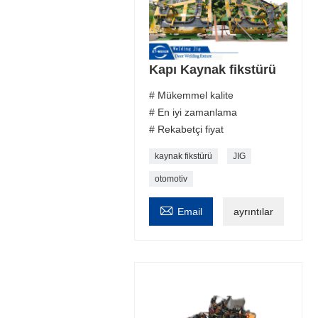
Kapı Kaynak fikstürü
# Mükemmel kalite
# En iyi zamanlama
# Rekabetçi fiyat
kaynak fikstürü
JIG
otomotiv

Email
ayrıntılar