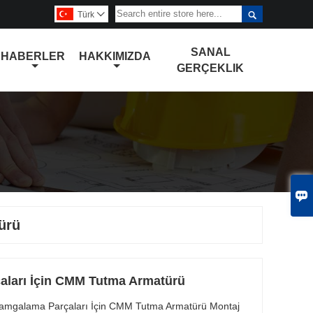

Türk

SANAL
HABERLER
HAKKIMIZDA
GERÇEKLIK

ürü
aları İçin CMM Tutma Armatürü
Damgalama Parçaları İçin CMM Tutma Armatürü Montaj