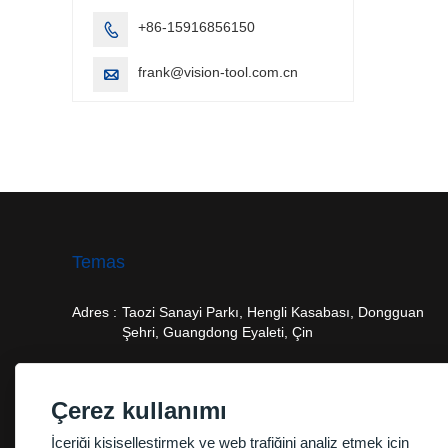
+86-15916856150

frank@vision-tool.com.cn

Temas
Adres :
Taozi Sanayi Parkı, Hengli Kasabası, Dongguan
Şehri, Guangdong Eyaleti, Çin
E-posta :
frank@vision-tool.com.cn
Çerez kullanımı
Telefon :
+86-15916856150
İçeriği kişiselleştirmek ve web trafiğini analiz etmek için