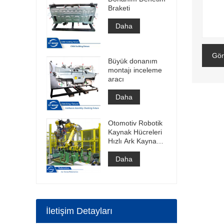
Braketi
Daha
Gön
Büyük donanım
montajı inceleme
aracı
Daha
Otomotiv Robotik
Kaynak Hücreleri
Hızlı Ark Kaynak
Hücresi Punta
Kaynak Hücresi
Daha
İnşaatı
İletişim Detayları