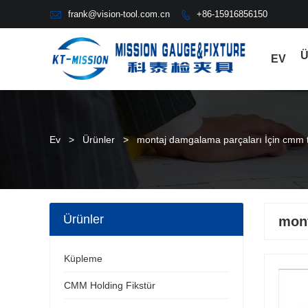

frank@vision-tool.com.cn
+86-15916856150

Ü
EV
Ev
>
Ürünler
>
montaj damgalama parçaları İçin cmm 
Ürünler
mont
Küpleme
CMM Holding Fikstür