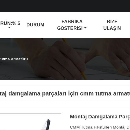
FABRIKA
BIZE
RÜN:% S
DURUM
GÖSTERISI
ULAŞIN
tutma armatürü
aj damgalama parçaları İçin cmm tutma armat
Montaj Damgalama Parç
CMM Tutma Fikstürleri Montaj 