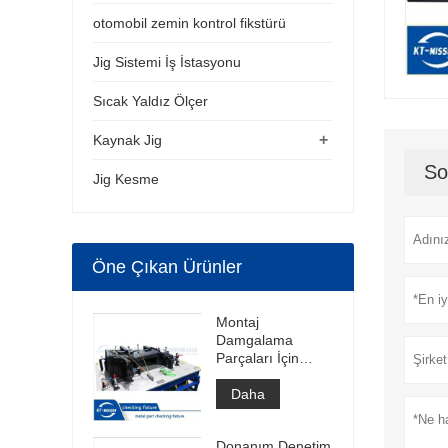
otomobil zemin kontrol fikstürü
Jig Sistemi İş İstasyonu
Sıcak Yaldız Ölçer
+
Kaynak Jig
So
Jig Kesme
Öne Çıkan Ürünler
Montaj
Damgalama
Parçaları İçin
Ölçer
Daha
Donanım Denetim