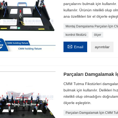
parçalarını bulmak için kullanılır.
kullanılır. Ürünün nitelikli olup 
ana özellikleri bir el ölçerle eşleşt
Montaj Damgalama Parçaları İçin 
kontrol fikstürü
ölçer

Email
ayrıntılar
Parçaları Damgalamak İ
CMM Tutma Fikstürleri damgalama
bulmak için kullanılır. Delikleri h
nitelikli olup olmadığını doğrulama
ölçerle eşleştirin. ​
Parçaları Damgalamak İçin CMM Tut